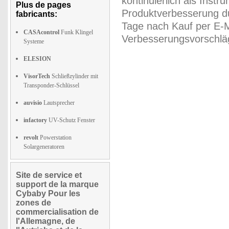
kontinuierlich als Inst
Plus de pages
Produktverbesserung du
fabricants:
Tage nach Kauf per E-M
CASAcontrol
Funk Klingel
Verbesserungsvorschläg
Systeme
ELESION
VisorTech
Schließzylinder mit
Transponder-Schlüssel
auvisio
Lautsprecher
infactory
UV-Schutz Fenster
revolt
Powerstation
Solargeneratoren
Site de service et
support de la marque
Cybaby Pour les
zones de
commercialisation de
l'Allemagne, de