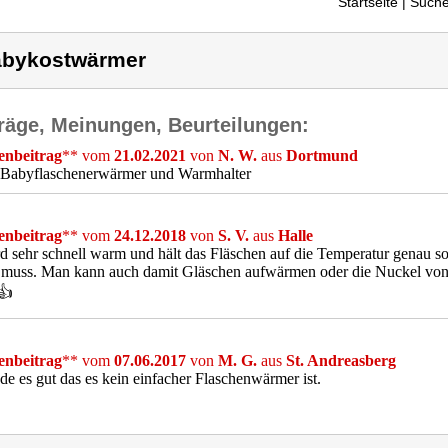
Startseite
| Suche
bykostwärmer
räge, Meinungen, Beurteilungen:
nbeitrag
** vom
21.02.2021
von
N. W.
aus
Dortmund
 Babyflaschenerwärmer und Warmhalter
nbeitrag
** vom
24.12.2018
von
S. V.
aus
Halle
d sehr schnell warm und hält das Fläschen auf die Temperatur genau 
 muss. Man kann auch damit Gläschen aufwärmen oder die Nuckel von
👍
nbeitrag
** vom
07.06.2017
von
M. G.
aus
St. Andreasberg
nde es gut das es kein einfacher Flaschenwärmer ist.