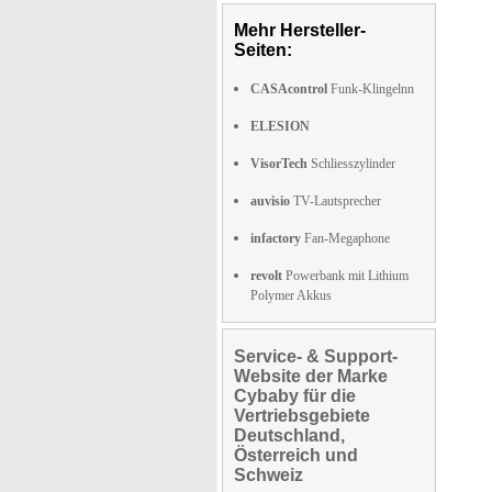
Mehr Hersteller-
Seiten:
CASAcontrol
Funk-Klingelnn
ELESION
VisorTech
Schliesszylinder
auvisio
TV-Lautsprecher
infactory
Fan-Megaphone
revolt
Powerbank mit Lithium
Polymer Akkus
Service- & Support-
Website der Marke
Cybaby für die
Vertriebsgebiete
Deutschland,
Österreich und
Schweiz