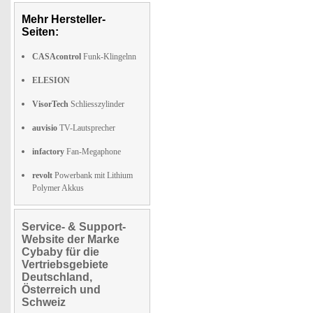
Mehr Hersteller-
Seiten:
CASAcontrol
Funk-Klingelnn
ELESION
VisorTech
Schliesszylinder
auvisio
TV-Lautsprecher
infactory
Fan-Megaphone
revolt
Powerbank mit Lithium
Polymer Akkus
Service- & Support-
Website der Marke
Cybaby für die
Vertriebsgebiete
Deutschland,
Österreich und
Schweiz