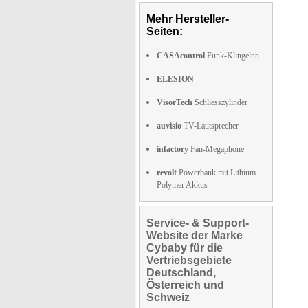
Mehr Hersteller-
Seiten:
CASAcontrol
Funk-Klingelnn
ELESION
VisorTech
Schliesszylinder
auvisio
TV-Lautsprecher
infactory
Fan-Megaphone
revolt
Powerbank mit Lithium
Polymer Akkus
Service- & Support-
Website der Marke
Cybaby für die
Vertriebsgebiete
Deutschland,
Österreich und
Schweiz