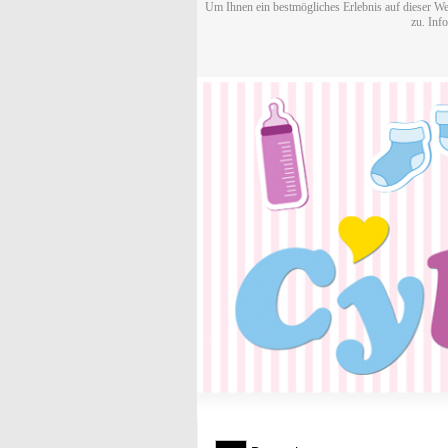
Um Ihnen ein bestmögliches Erlebnis auf dieser We
zu. Inf