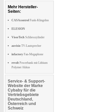
Mehr Hersteller-
Seiten:
CASAcontrol
Funk-Klingelnn
ELESION
VisorTech
Schliesszylinder
auvisio
TV-Lautsprecher
infactory
Fan-Megaphone
revolt
Powerbank mit Lithium
Polymer Akkus
Service- & Support-
Website der Marke
Cybaby für die
Vertriebsgebiete
Deutschland,
Österreich und
Schweiz