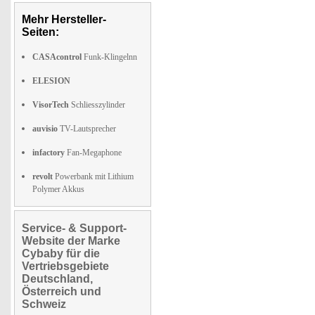
Mehr Hersteller-
Seiten:
CASAcontrol
Funk-Klingelnn
ELESION
VisorTech
Schliesszylinder
auvisio
TV-Lautsprecher
infactory
Fan-Megaphone
revolt
Powerbank mit Lithium
Polymer Akkus
Service- & Support-
Website der Marke
Cybaby für die
Vertriebsgebiete
Deutschland,
Österreich und
Schweiz