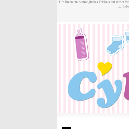
Um Ihnen ein bestmögliches Erlebnis auf dieser We
zu. Inf