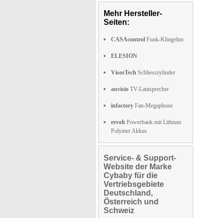
Mehr Hersteller-
Seiten:
CASAcontrol
Funk-Klingelnn
ELESION
VisorTech
Schliesszylinder
auvisio
TV-Lautsprecher
infactory
Fan-Megaphone
revolt
Powerbank mit Lithium
Polymer Akkus
Service- & Support-
Website der Marke
Cybaby für die
Vertriebsgebiete
Deutschland,
Österreich und
Schweiz