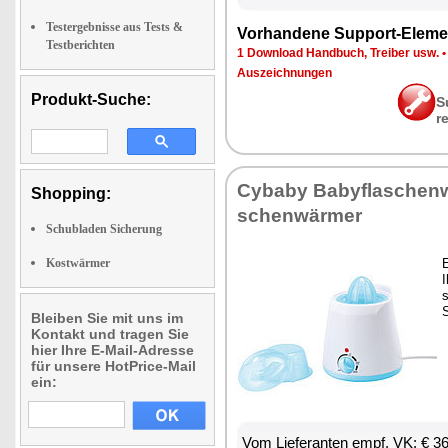
Testergebnisse aus Tests &
Vor­han­de­ne Sup­port-Ele­me
Testberichten
1 Down­load Hand­buch, Trei­ber usw.
Aus­zeich­nun­gen
Produkt-Suche:
S
r
Cy­ba­by Ba­by­fla­schen­
Shopping:
schen­wär­mer
Schubladen Sicherung
Kostwärmer
E
I
S
Bleiben Sie mit uns im
Kontakt und tragen Sie
hier Ihre E-Mail-Adresse
für unsere HotPrice-Mail
ein:
Vom Lie­fe­ran­ten empf. VK: € 3