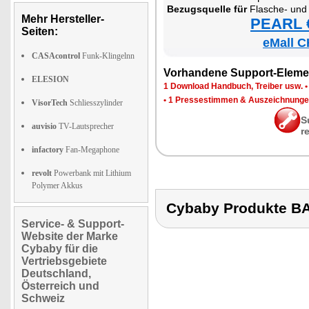
Be­zugs­quel­le für
Fla­sche- und Glas­wär­mer fü
Mehr Hersteller-
PEARL €
Seiten:
eMall C
CASAcontrol
Funk-Klingelnn
Vor­han­de­ne Sup­port-Ele­me
ELESION
1 Down­load Hand­buch, Trei­ber usw.
•
1 Pres­se­stim­men & Aus­zeich­nun­g
VisorTech
Schliesszylinder
S
auvisio
TV-Lautsprecher
r
infactory
Fan-Megaphone
revolt
Powerbank mit Lithium
Polymer Akkus
Cybaby Produkte
Service- & Support-
Website der Marke
Cybaby für die
Vertriebsgebiete
Deutschland,
Österreich und
Schweiz