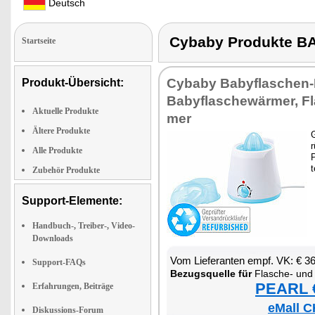
Deutsch
Cybaby Produkte
Startseite
Cy­ba­by Ba­by­fla­schen-
Produkt-Übersicht:
Ba­by­fla­sche­wär­mer, F
Aktuelle Produkte
mer
Ältere Produkte
G
r
Alle Produkte
P
t
Zubehör Produkte
Support-Elemente:
Handbuch-, Treiber-, Video-
Downloads
Vom Lie­fe­ran­ten empf. VK: € 3
Support-FAQs
Be­zugs­quel­le für
Fla­sche- und Glas­wär­mer fü
PEARL €
Erfahrungen, Beiträge
eMall C
Diskussions-Forum