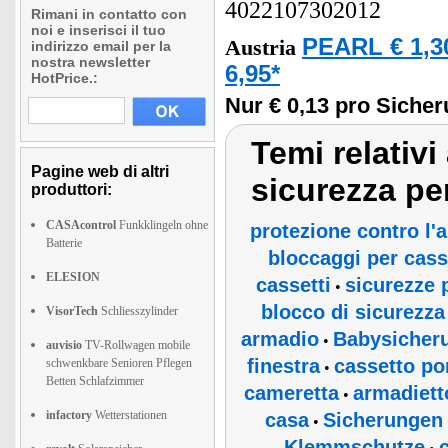
4022107302012
Rimani in contatto con
noi e inserisci il tuo
PEARL € 1,3
Austria
indirizzo email per la
nostra newsletter
6,95*
HotPrice.:
Nur € 0,13 pro Sicher
Temi relativi 
Pagine web di altri
sicurezza pe
produttori:
CASAcontrol
Funkklingeln ohne
protezione contro l'
Batterie
bloccaggi per cass
ELESION
cassetti
sicurezze 
•
blocco di sicurezza
VisorTech
Schliesszylinder
armadio
Babysicher
•
auvisio
TV-Rollwagen mobile
finestra
cassetto po
schwenkbare Senioren Pflegen
•
Betten Schlafzimmer
cameretta
armadiett
•
infactory
Wetterstationen
casa
Sicherungen 
•
Klemmschutze