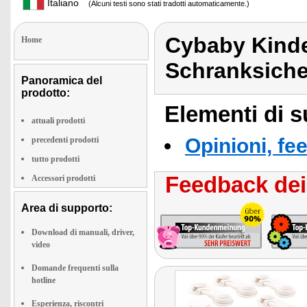
Italiano
(Alcuni testi sono stati tradotti automaticamente.)
Cybaby Kinde
Home
Schranksiche
Panoramica del
prodotto:
Elementi di s
attuali prodotti
Opinioni, fe
precedenti prodotti
tutto prodotti
Feedback dei 
Accessori prodotti
Area di supporto:
Download di manuali, driver,
video
Domande frequenti sulla
hotline
Esperienza, riscontri