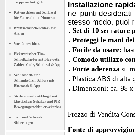
Treppenschutzgitter
Installazione rapid
nei punti desiderati 
Kettenschloss mit Schlüssel
für Fahrrad und Motorrad
stesso modo, puoi r
Bremsscheiben-Schloss mit
Set di 10 serrature 
Alarm
Proteggi le mani de
Vorhängeschloss
Facile da usare:
bast
Elektronischer Tür-
Comodo utilizzo co
Schließzylinder mit Bluetooth,
Zahlen-Code, Schlüssel & App
Forte aderenza
su mo
Schubladen- und
Plastica ABS di alta 
Schranktüren-Schloss mit
Bluetooth & App
Dimensioni: ca. 98 x
Steckdosen-Funkklingel mit
kinetischem Schalter und PIR-
Bewegungsmelder, erweiterbar
Prezzo di Vendita Cons
Tür- und Schrank-
Sicherungen
Fonte di approvvigi