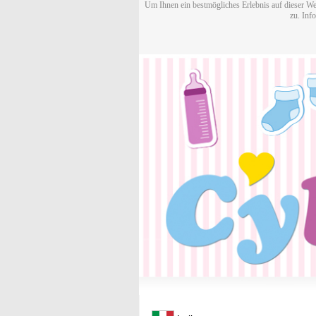
Um Ihnen ein bestmögliches Erlebnis auf dieser We
zu. Inf