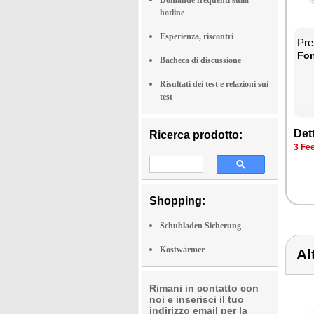
hotline
Esperienza, riscontri
Prez
Fon­
Bacheca di discussione
Risultati dei test e relazioni sui
test
Det­
Ricerca prodotto:
3 Fee
Shopping:
Schubladen Sicherung
Kostwärmer
Al
Rimani in contatto con
noi e inserisci il tuo
indirizzo email per la