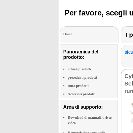
Per favore, scegli 
I 
Home
Panoramica del
sicu
prodotto:
attuali prodotti
Cy­
precedenti prodotti
Sch
tutto prodotti
ru
Accessori prodotti
Area di supporto:
Download di manuali, driver,
video
Domande frequenti sulla