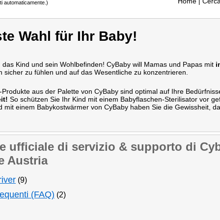
Home
| Cerca
tti automaticamente.)
te Wahl für Ihr Baby!
 um das Kind und sein Wohlbefinden! CyBaby will Mamas und Papas mit
i
h sicher zu fühlen und auf das Wesentliche zu konzentrieren.
Produkte aus der Palette von CyBaby sind optimal auf Ihre Bedürfniss
it!
So schützen Sie Ihr Kind mit einem Babyflaschen-Sterilisator vor ge
 mit einem Babykostwärmer von CyBaby haben Sie die Gewissheit, d
ufficiale di servizio & supporto di Cyba
e Austria
iver
(9)
requenti (FAQ)
(2)