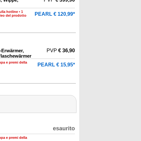
lla hotline
•
1
PEARL € 120,99*
deo del prodotto
-Erwärmer,
PVP
€ 36,90
Flaschewärmer
mpa e premi della
PEARL € 15,95*
esaurito
mpa e premi della