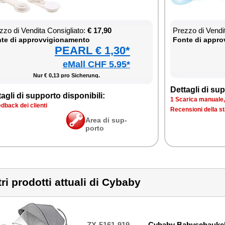
­zo di Ven­di­ta Con­si­glia­to:
€ 17,90
Prez­zo di Ven­di­
te di ap­prov­vi­gio­na­men­to
Fon­te di ap­prov
PEARL € 1,30*
eMall CHF 5.95*
Nur € 0,13 pro Si­che­rung.
Det­ta­gli di sup­
ta­gli di sup­por­to di­spo­ni­bi­li:
1 Sca­ri­ca ma­nua­le, 
d­back dei clien­ti
Re­cen­sio­ni del­la 
Area di sup­
por­to
tri prodotti attuali di Cybaby
ZX-5161-919
Cybaby Babyschaukel