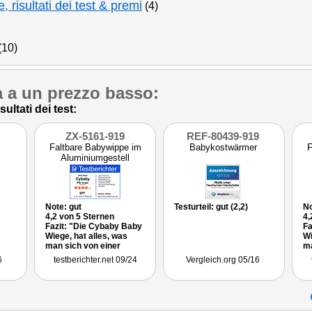
 risultati dei test & premi
(4)
(10)
tà a un prezzo basso:
ultati dei test:
ZX-5161-919
REF-80439-919
Faltbare Babywippe im
Babykostwärmer
F
Aluminiumgestell
Note: gut
Testurteil: gut (2,2)
No
4,2 von 5 Sternen
4,
Fazit: "Die Cybaby Baby
Fa
Wiege, hat alles, was
Wi
man sich von einer
ma
elektrischen Wiege
el
6
testberichter.net 09/24
Vergleich.org 05/16
wünschen kann. Sie
wü
wiegt das Baby sicher
wi
und zuverlässig in den
un
Schlaf und bietet einige
Sc
nette Zusatzfunktionen."
ne