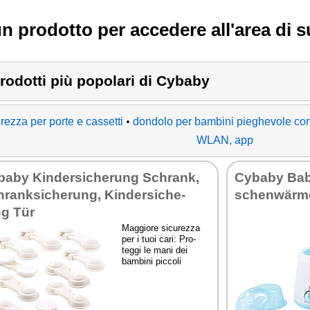
un prodotto per accedere all'area di 
prodotti più popolari di Cybaby
rezza per porte e cassetti
•
dondolo per bambini pieghevole con s
WLAN, app
ba­by Kin­der­si­che­rung Schrank,
Cy­ba­by Ba­
rank­si­che­rung, Kin­der­si­che­
sche­nwärm
ng Tür
Mag­gio­re si­cu­rez­za
per i tuoi ca­ri: Pro­
teg­gi le ma­ni dei
bam­bi­ni pic­co­li