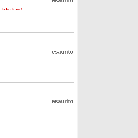
esaurito
lla hotline
•
1
esaurito
esaurito