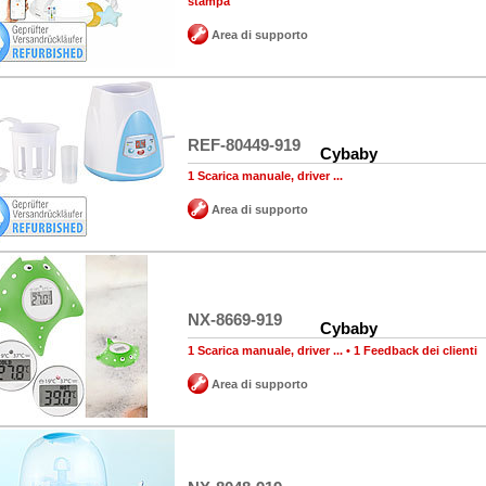
stampa
Area di supporto
REF-80449-919
Cybaby
1 Scarica manuale, driver ...
Area di supporto
NX-8669-919
Cybaby
1 Scarica manuale, driver ...
•
1 Feedback dei clienti
Area di supporto