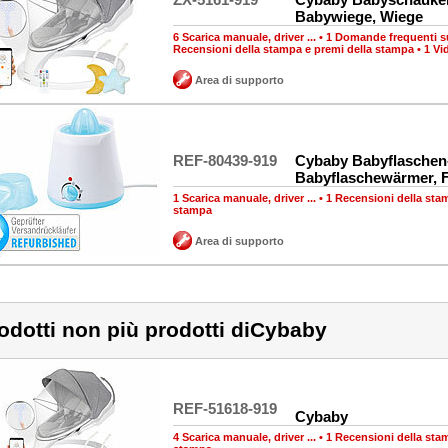
Babywiege, Wiege
6 Scarica manuale, driver ...
•
1 Domande frequenti su
Recensioni della stampa e premi della stampa
•
1 Vi
Area di supporto
REF-80439-919
Cybaby Babyflaschen
Babyflaschewärmer, 
1 Scarica manuale, driver ...
•
1 Recensioni della sta
stampa
Area di supporto
odotti non più prodotti diCybaby
REF-51618-919
Cybaby
4 Scarica manuale, driver ...
•
1 Recensioni della sta