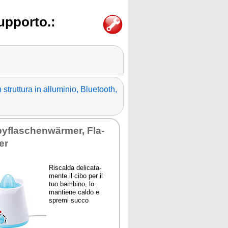
supporto.:
truttura in alluminio, Bluetooth,
by­fla­sche­nwärmer, Fla­
er
Ri­scal­da de­li­ca­ta­
men­te il ci­bo per il
tuo bam­bi­no, lo
man­tie­ne cal­do e
spre­mi suc­co