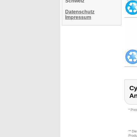
Schweiz
Datenschutz
Impressum
Cy
An
* Pre
** Di
Produ