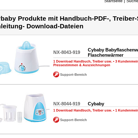
Startseite
| Suche
baby Produkte mit Handbuch-PDF-, Treiber-
leitung- Download-Dateien
Cybaby Babyflaschenw
NX-8043-919
Flaschenwärmer
1 Download Handbuch, Treiber usw.
•
3 Kundenmei
Pressestimmen & Auszeichnungen
Support-Bereich
NX-8044-919
Cybaby
1 Download Handbuch, Treiber usw.
•
1 Kundenmei
Support-Bereich