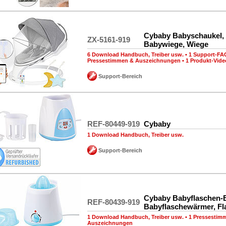
Cybaby Babyschaukel,
ZX-5161-919
Babywiege, Wiege
6 Download Handbuch, Treiber usw.
•
1 Support-FA
Pressestimmen & Auszeichnungen
•
1 Produkt-Vide
Support-Bereich
REF-80449-919
Cybaby
1 Download Handbuch, Treiber usw.
Support-Bereich
Cybaby Babyflaschen-
REF-80439-919
Babyflaschewärmer, F
1 Download Handbuch, Treiber usw.
•
1 Pressestim
Auszeichnungen