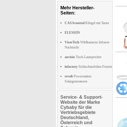
Mehr Hersteller-
Seiten:
CASAcontrol
Klingel mit Taster
ELESION
VisorTech
Wildkameras Infrarot-
Nachtsicht
auvisio
Tisch-Lautsprecher
infactory
Sichtschutzfolien Fenster
revolt
Powerstation
Solargeneratoren
Service- & Support-
Website der Marke
Cybaby für die
Vertriebsgebiete
Deutschland,
Österreich und