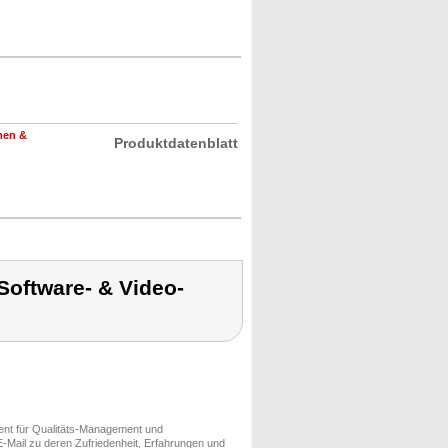
men &
Produktdatenblatt
Software- & Video-
ment für Qualitäts-Management und
-Mail zu deren Zufriedenheit, Erfahrungen und