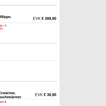
 Wippe,
EVK
€ 399,90
Qs
•
1
os
Erwärmer,
EVK
€ 36,90
laschewärmer
men &