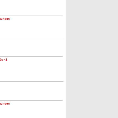
nungen
Qs
•
1
nungen