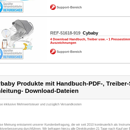
Support-Bereich
REF-51618-919
Cybaby
4 Download Handbuch, Treiber usw.
•
1 Pressestim
Auszeichnungen
Support-Bereich
baby Produkte mit Handbuch-PDF-, Treiber-
leitung- Download-Dateien
ise inklusive Mehrwertsteuer und zuzüglich Versandkosten
ese Meinung entstammt unserer Kundenbefragung, die wir seit 2010 kontinuierlich als Instru
ktverbesserung durchführen. Wir befragen hierzu alle Direktkunden 21 Tage nach Kauf per E