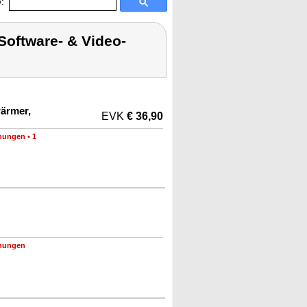
:
Software- & Video-
ärmer,
EVK
€ 36,90
nungen
•
1
nungen