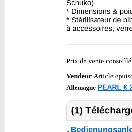
Schuko)
* Dimensions & poid
* Stérilisateur de b
à accessoires, verr
Prix de vente conseill
Vendeur
Article epuis
PEARL € 2
Allemagne
(1) Télécharg
Bedienungsanlei