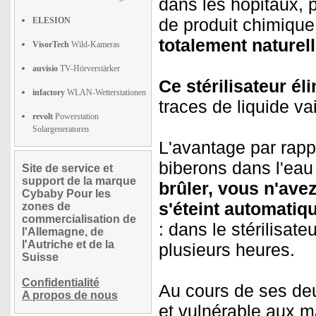
dans les hôpitaux, 
de produit chimique
ELESION
totalement naturell
VisorTech
Wild-Kameras
auvisio
TV-Hörverstärker
Ce stérilisateur él
infactory
WLAN-Wetterstationen
traces de liquide v
revolt
Powerstation
Solargeneratoren
L'avantage par rappo
biberons dans l'ea
Site de service et
support de la marque
brûler, vous n'avez
Cybaby Pour les
s'éteint automatiq
zones de
commercialisation de
: dans le stérilisate
l'Allemagne, de
l'Autriche et de la
plusieurs heures.
Suisse
Confidentialité
Au cours de ses deu
A propos de nous
et vulnérable aux ma