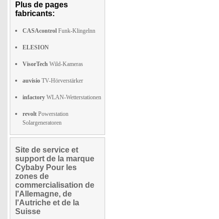
Plus de pages
fabricants:
CASAcontrol
Funk-Klingelnn
ELESION
VisorTech
Wild-Kameras
auvisio
TV-Hörverstärker
infactory
WLAN-Wetterstationen
revolt
Powerstation
Solargeneratoren
Site de service et
support de la marque
Cybaby Pour les
zones de
commercialisation de
l'Allemagne, de
l'Autriche et de la
Suisse