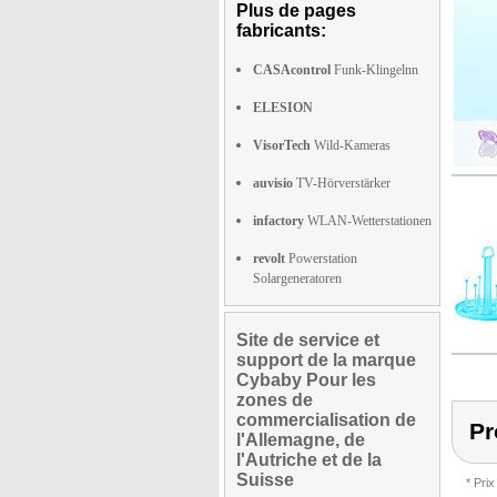
Plus de pages
fabricants:
CASAcontrol
Funk-Klingelnn
ELESION
VisorTech
Wild-Kameras
auvisio
TV-Hörverstärker
infactory
WLAN-Wetterstationen
revolt
Powerstation
Solargeneratoren
Site de service et
support de la marque
Cybaby Pour les
zones de
commercialisation de
Pr
l'Allemagne, de
l'Autriche et de la
Suisse
* Prix