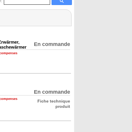
:
Erwärmer,
En commande
laschewärmer
récompenses
En commande
récompenses
Fiche technique
produit