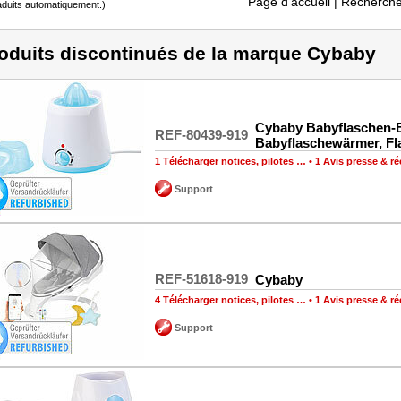
Page d'accueil
| Recherche
raduits automatiquement.)
oduits discontinués de la marque Cybaby
Cybaby Babyflaschen-
REF-80439-919
Babyflaschewärmer, F
1 Télécharger notices, pilotes …
•
1 Avis presse & 
Support
REF-51618-919
Cybaby
4 Télécharger notices, pilotes …
•
1 Avis presse & 
Support