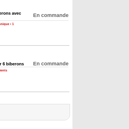
berons avec
En commande
hnique
•
1
En commande
r 6 biberons
ients