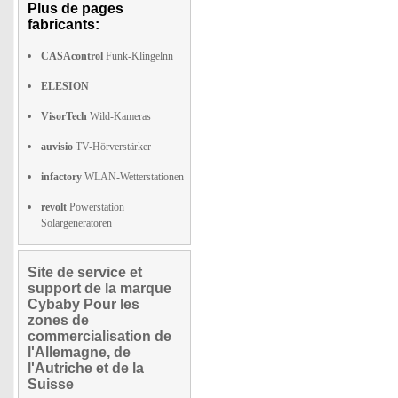
Plus de pages
fabricants:
CASAcontrol
Funk-Klingelnn
ELESION
VisorTech
Wild-Kameras
auvisio
TV-Hörverstärker
infactory
WLAN-Wetterstationen
revolt
Powerstation
Solargeneratoren
Site de service et
support de la marque
Cybaby Pour les
zones de
commercialisation de
l'Allemagne, de
l'Autriche et de la
Suisse