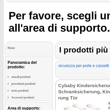
Per favore, scegli 
all'area di supporto.
I prodotti pi
Home
Panoramica del
sicurezza per porte e cassetti
prodotto:
attuali prodotti
precedenti prodotti
Cy­ba­by Kin­der­si­che­
tutto prodotti
Schrank­si­che­rung, Kin­
rung Tür
Accessori prodotti
M
p
Area di supporto: