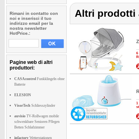
Altri prodotti
Rimani in contatto con
noi e inserisci il tuo
indirizzo email per la
nostra newsletter
HotPrice.:
Z
6
R
Pagine web di altri
produttori:
CASAcontrol
Funkklingeln ohne
Batterie
R
ELESION
1
VisorTech
Schliesszylinder
s
auvisio
TV-Rollwagen mobile
schwenkbare Senioren Pflegen
Betten Schlafzimmer
infactory
Wetterstationen