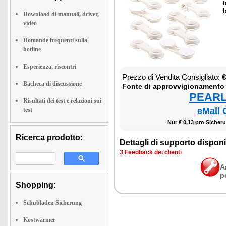
t
b
Download di manuali, driver,
video
Domande frequenti sulla
hotline
Esperienza, riscontri
Prez­zo di Ven­di­ta Con­si­glia­to:
€
Bacheca di discussione
Fon­te di ap­prov­vi­gio­na­men­to
PEARL 
Risultati dei test e relazioni sui
eMall 
test
Nur € 0,13 pro Si­che­r
Ricerca prodotto:
Det­ta­gli di sup­por­to di­spo­ni­b
3 Feed­back dei clien­ti
A
p
Shopping:
Schubladen Sicherung
Kostwärmer