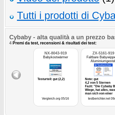
Tutti i prodotti di Cyb
Cybaby
- alta qualità a un prezzo b
4
Premi da test, recensioni & risultati dei test:
NX-8043-919
ZX-5161-919
Babykostwärmer
Faltbare Babywipp
Aluminiumgestel
Testurteil: gut (2,2)
Note: gut
4,2 von 5 Sternen
Fazit: "Die Cybaby 
Wiege, hat alles, wa
man sich von einer
elektrischen Wiege
Vergleich.org 05/16
testberichter.net 09
wünschen kann. Sie
wiegt das Baby sich
und zuverlässig in d
Schlaf und bietet ein
nette Zusatzfunktion