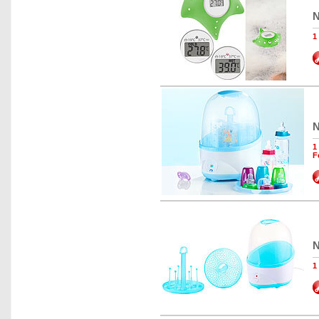
N
1
N
1
F
N
1