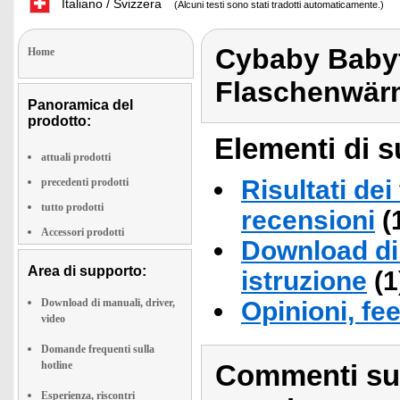
Italiano / Svizzera
(Alcuni testi sono stati tradotti automaticamente.)
Cybaby Baby
Home
Flaschenwär
Panoramica del
prodotto:
Elementi di s
attuali prodotti
Risultati dei
precedenti prodotti
tutto prodotti
recensioni
(
Accessori prodotti
Download di 
Area di supporto:
istruzione
(1
Download di manuali, driver,
Opinioni, fe
video
Domande frequenti sulla
hotline
Commenti sull
Esperienza, riscontri