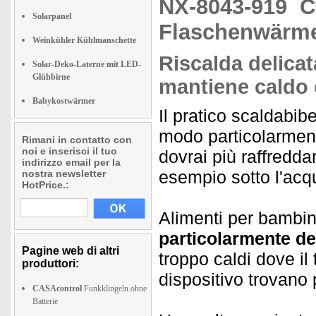
NX-8043-919
C
Solarpanel
Flaschenwärm
Weinkühler Kühlmanschette
Riscalda delicat
Solar-Deko-Laterne mit LED-
Glühbirne
mantiene caldo 
Babykostwärmer
Il pratico scaldabib
modo particolarment
Rimani in contatto con
noi e inserisci il tuo
dovrai più raffredda
indirizzo email per la
esempio sotto l'acq
nostra newsletter
HotPrice.:
Alimenti per bambin
particolarmente
de
Pagine web di altri
troppo caldi dove il
produttori:
dispositivo trovano
CASAcontrol
Funkklingeln ohne
Batterie