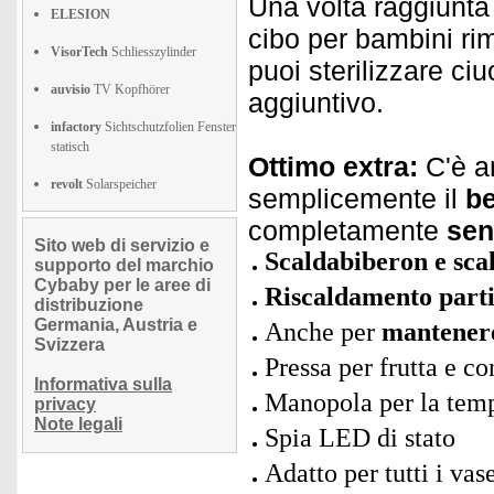
Una volta raggiunta
ELESION
cibo per bambini ri
VisorTech
Schliesszylinder
puoi sterilizzare ci
auvisio
TV Kopfhörer
aggiuntivo.
infactory
Sichtschutzfolien Fenster
statisch
Ottimo extra:
C'è a
revolt
Solarspeicher
semplicemente il
b
completamente
sen
Sito web di servizio e
Scaldabiberon e sca
supporto del marchio
Cybaby per le aree di
Riscaldamento parti
distribuzione
Germania, Austria e
Anche per
mantener
Svizzera
Pressa per frutta e co
Informativa sulla
Manopola per la temp
privacy
Note legali
Spia LED di stato
Adatto per tutti i va