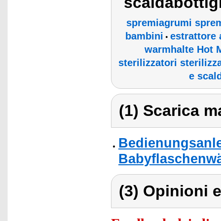
scaldabottig
spremiagrumi sprem
bambini
estrattore
•
warmhalte Hot M
sterilizzatori steriliz
e scal
(1) Scarica ma
Bedienungsanle
Babyflaschenwä
(3) Opinioni e