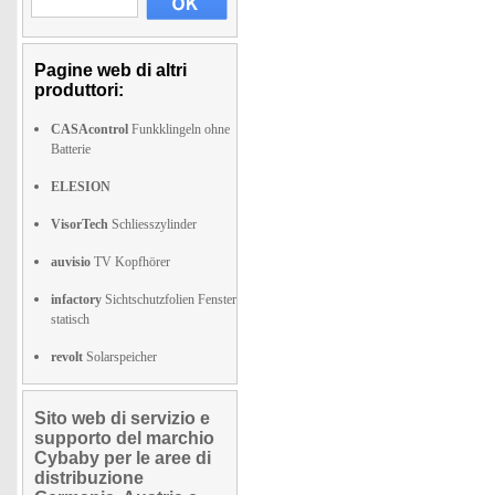
Pagine web di altri
produttori:
CASAcontrol
Funkklingeln ohne
Batterie
ELESION
VisorTech
Schliesszylinder
auvisio
TV Kopfhörer
infactory
Sichtschutzfolien Fenster
statisch
revolt
Solarspeicher
Sito web di servizio e
supporto del marchio
Cybaby per le aree di
distribuzione