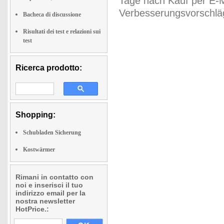
Tage nach Kauf per E-M
Verbesserungsvorschläg
Bacheca di discussione
Risultati dei test e relazioni sui
test
Ricerca prodotto:
Shopping:
Schubladen Sicherung
Kostwärmer
Rimani in contatto con
noi e inserisci il tuo
indirizzo email per la
nostra newsletter
HotPrice.: