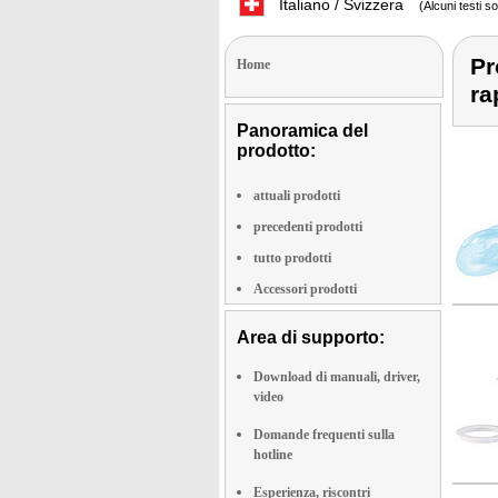
Italiano / Svizzera
(Alcuni testi s
Pr
Home
ra
Panoramica del
prodotto:
attuali prodotti
precedenti prodotti
tutto prodotti
Accessori prodotti
Area di supporto:
Download di manuali, driver,
video
Domande frequenti sulla
hotline
Esperienza, riscontri