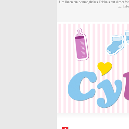
Um Ihnen ein bestmögliches Erlebnis auf dieser We
zu. Inf