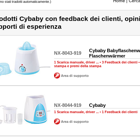
Home
| Cerca
ono stati tradotti automaticamente.)
odotti Cybaby con feedback dei clienti, opin
pporti di esperienza
Cybaby Babyflaschenw
NX-8043-919
Flaschenwärmer
1 Scarica manuale, driver ...
•
3 Feedback dei clienti
stampa e premi della stampa
Area di supporto
NX-8044-919
Cybaby
1 Scarica manuale, driver ...
•
1 Feedback dei clienti
Area di supporto