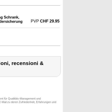
g Schrank,
PVP
CHF 29.95
dersicherung
ioni, recensioni &
ment für Qualitäts-Management und
-Mail zu deren Zufriedenheit, Erfahrungen und