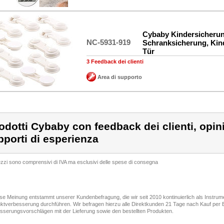
Cybaby Kindersicherun
NC-5931-919
Schranksicherung, Kin
Tür
3 Feedback dei clienti
Area di supporto
odotti Cybaby con feedback dei clienti, opin
pporti di esperienza
rezzi sono comprensivi di IVA ma esclusivi delle spese di consegna
ese Meinung entstammt unserer Kundenbefragung, die wir seit 2010 kontinuierlich als Instru
ktverbesserung durchführen. Wir befragen hierzu alle Direktkunden 21 Tage nach Kauf per E
sserungsvorschlägen mit der Lieferung sowie den bestellten Produkten.