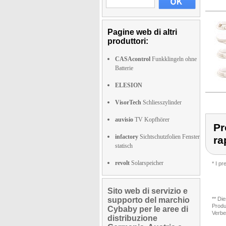
Pagine web di altri
produttori:
CASAcontrol
Funkklingeln ohne
Batterie
ELESION
VisorTech
Schliesszylinder
auvisio
TV Kopfhörer
Pr
infactory
Sichtschutzfolien Fenster
ra
statisch
revolt
Solarspeicher
* I p
Sito web di servizio e
supporto del marchio
** Di
Produ
Cybaby per le aree di
Verbe
distribuzione