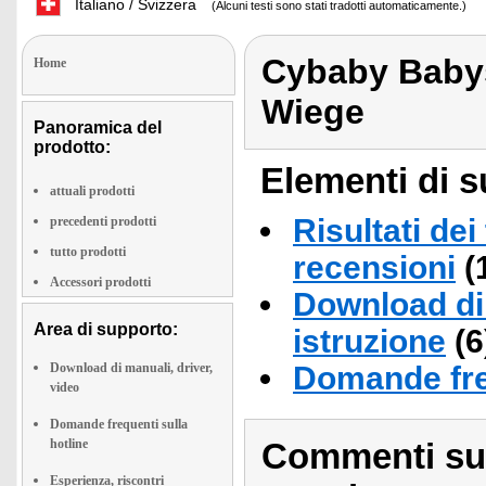
Italiano / Svizzera
(Alcuni testi sono stati tradotti automaticamente.)
Cybaby Babys
Home
Wiege
Panoramica del
prodotto:
Elementi di s
attuali prodotti
Risultati dei
precedenti prodotti
tutto prodotti
recensioni
(
Accessori prodotti
Download di 
Area di supporto:
istruzione
(6
Download di manuali, driver,
Domande fre
video
Domande frequenti sulla
hotline
Commenti sull
Esperienza, riscontri