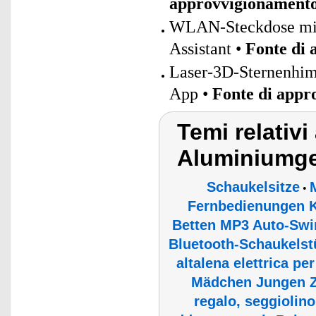
approvvigionament
WLAN-Steckdose mit 
Assistant •
Fonte di
Laser-3D-Sternenhim
App •
Fonte di appr
Temi relativ
Aluminiumge
Schaukelsitze
•
Fernbedienungen K
Betten MP3 Auto-Swi
Bluetooth-Schaukelst
altalena elettrica pe
Mädchen Jungen Z
regalo, seggiolino