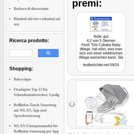
premi:
Bacheca di discussione
Risultati dei test e relazioni sui
test
Note: gut
Ricerca prodotto:
4,2 von 5 Sternen
Fazit: "Die Cybaby Baby
Wiege, hat alles, was man
sich von einer elektrischen
Wiege wünschen kann. Sie
wiegt das Baby sicher und
testberichter.net 09/24
zuverlässig in den Schlaf
Shopping:
und bietet einige nette
Zusatzfunktionen."
Babywippe
Fixadapter Typ 12 für
Schutzkontaktstecker, 3-polig
Rollladen-Touch-Steuerung
mit WLAN, App und
Sprachsteuerung
WLAN-Unterputzmodul für
Rollladen-Steuerung per App