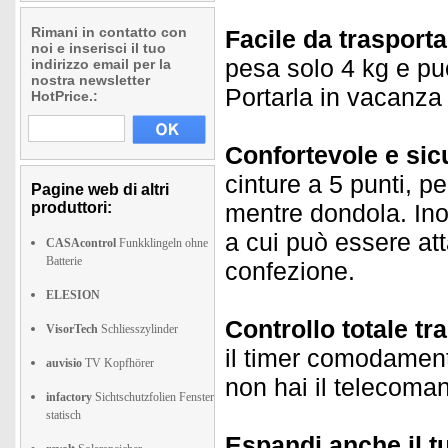
Rimani in contatto con
Facile da trasporta
noi e inserisci il tuo
pesa solo 4 kg e p
indirizzo email per la
nostra newsletter
Portarla in vacanza 
HotPrice.:
Confortevole e sic
cinture a 5 punti, p
Pagine web di altri
produttori:
mentre dondola. Inol
a cui può essere att
CASAcontrol
Funkklingeln ohne
Batterie
confezione.
ELESION
Controllo totale t
VisorTech
Schliesszylinder
il timer comodamen
auvisio
TV Kopfhörer
non hai il telecoma
infactory
Sichtschutzfolien Fenster
statisch
Espandi anche il t