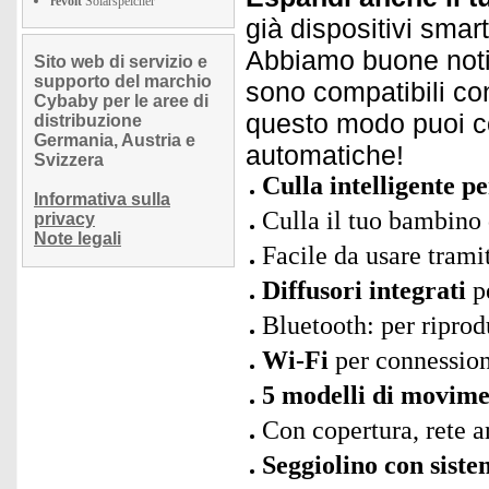
revolt
Solarspeicher
già dispositivi smar
Abbiamo buone notiz
Sito web di servizio e
supporto del marchio
sono compatibili con
Cybaby per le aree di
questo modo puoi con
distribuzione
Germania, Austria e
automatiche!
Svizzera
Culla intelligente p
Informativa sulla
Culla il tuo bambino
privacy
Note legali
Facile da usare trami
Diffusori integrati
pe
Bluetooth: per riprod
Wi-Fi
per connession
5 modelli di movime
Con copertura, rete an
Seggiolino con siste