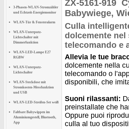
ZX-5161-919
C
3-Phasen-WLAN-Stromzähler
Babywiege, Wi
und Echtzeit-Energiemonitor
WLAN-Tür & Fensteralarm
Culla intelligen
WLAN-Unterputz-
dolcemente nel s
Lichtschalter mit
Dimmerfunktion
telecomando e 
WLAN-LED-Lampe E27
Allevia le tue bracc
RGBW
dolcemente nella cull
WLAN-Unterputz-
telecomando o l'app
Lichtschalter
disponibili, che imit
WLAN-Steckdose mit
Stromkosten-Messfunktion
und USB
Suoni rilassanti:
Da
WLAN-LED-Streifen-Set weiß
preinstallate che h
Faltbare Babywippen im
Oppure puoi riprodur
Aluminiumgestell, Bluetooth,
culla al tuo disposi
App