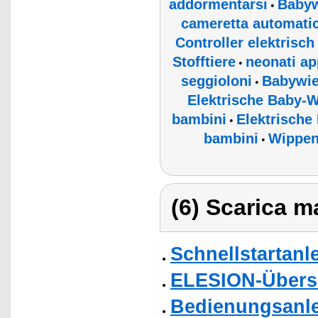
addormentarsi
Babyw
•
cameretta automatic
Controller elektrisc
Stofftiere
neonati app
•
seggioloni
Babywie
•
Elektrische Baby-
bambini
Elektrische
•
bambini
Wippe
•
(6) Scarica ma
Schnellstartanl
ELESION-Übers
Bedienungsanle