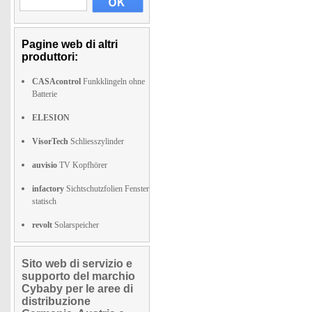
Pagine web di altri
produttori:
CASAcontrol
Funkklingeln ohne
Batterie
ELESION
VisorTech
Schliesszylinder
auvisio
TV Kopfhörer
infactory
Sichtschutzfolien Fenster
statisch
revolt
Solarspeicher
Sito web di servizio e
supporto del marchio
Cybaby per le aree di
distribuzione