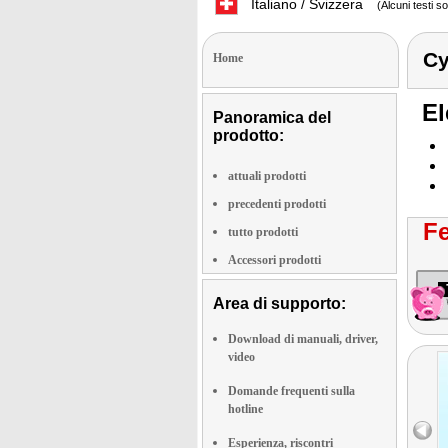
Italiano / Svizzera
(Alcuni testi s
C
Home
El
Panoramica del
prodotto:
attuali prodotti
precedenti prodotti
Fe
tutto prodotti
Accessori prodotti
Area di supporto:
Download di manuali, driver,
video
Domande frequenti sulla
hotline
Esperienza, riscontri