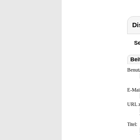
Di
Se
Bei
Benut
E-Mai
URL z
Titel: