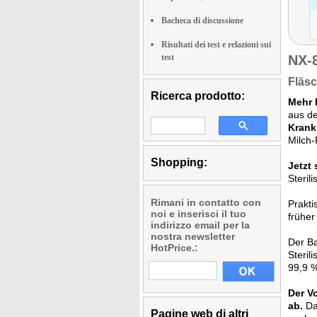
Bacheca di discussione
Risultati dei test e relazioni sui
test
NX-
Fläsc
Ricerca prodotto:
Mehr 
aus de
Krank
Milch
Shopping:
Jetzt 
Steril
Rimani in contatto con
Prakt
noi e inserisci il tuo
frühe
indirizzo email per la
nostra newsletter
Der Ba
HotPrice.:
Steril
99,9 %
Der Vo
ab.
Da 
Pagine web di altri