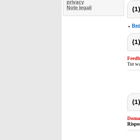
privacy
Note legali
(1
Bed
(1
Feedba
Tut wa
(1
Doma
Rispo