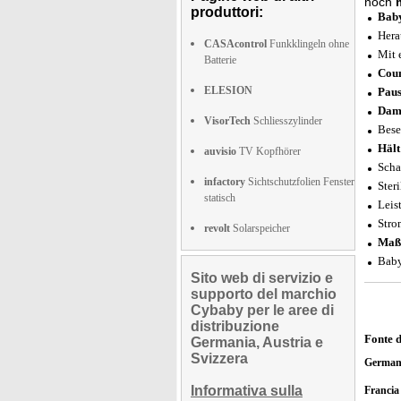
noch
produttori:
Baby
Hera
CASAcontrol
Funkklingeln ohne
Mit 
Batterie
Cou
ELESION
Paus
Damp
VisorTech
Schliesszylinder
Bese
Hält
auvisio
TV Kopfhörer
Scha
infactory
Sichtschutzfolien Fenster
Ster
statisch
Leis
Stro
revolt
Solarspeicher
Maß
Baby
Sito web di servizio e
supporto del marchio
Cybaby per le aree di
distribuzione
Fonte 
Germania, Austria e
Svizzera
German
Informativa sulla
Franci