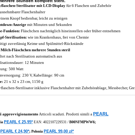
mehrere Stunden komplett steril.
flaschen-Sterilisator mit LCD-Display
für 6 Flaschen und Zubehör
usnehmbarer Flaschenhalter
einem Knopf bedienbar, leicht zu reinigen
ntdown-Anzeige
mit Minuten und Sekunden
e-Funktion:
Fläschchen nachträglich hineinstellen oder früher entnehmen
f-Sterilisation:
wie im Krankenhaus, frei von Chemie
itigt zuverlässig Keime und Spülmittel-Rückstände
 Milch-Fläschchen mehrere Stunden steril
ltet nach Sterilisation automatisch aus
ilisationsdauer: 12 Minuten
tung: 500 Watt
mversorgung: 230 V, Kabellänge: 90 cm
e:
21 x 32 x 23 cm, 1150 g
flaschen-Sterilisator inklusive Flaschenhalter mit Zubehörablage, Messbecher, Gr
PEARL
di approvvigionamento
Articoli scaduti. Prodotti simili a
PEARL € 25,95*
ia
EAN:
4022107229531
/
B00NFMPWW6;
PEARL € 24,90*
PEARL 99,00 zł*
a
;
Polonia