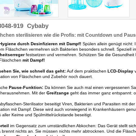
8048-919
Cybaby
hchen sterilisieren wie die Profis: mit Countdown und Paus
Hygiene durch Desinfizieren mit Dampf!
Spülen allein genügt nicht:
m Fläschchen vermehren sich Bakterien besonders schnell. Speziell 
heitserreger
festsetzen und vermehren. Schützen Sie die Gesundheit
-Fläschchen
mit Dampf!
sehen Sie, wie schnell das geht:
Auf dem praktischen
LCD-Display
v
isation von Fläschchen und Zubehör noch dauert.
ische
Pause-Funktion:
Da können Sie auch mal einen vergessenen Sa
r herausnehmen. Mit der
Greifzange
geht das immer ganz entspannt: o
byflaschen-Sterilisator beseitigt Viren, Bakterien und Parasiten mit de
isation mit Dampf. Diese wird auch vorwiegend in Krankenhäusern genut
 aller Keime und Spülmittelrückstande beseitigt.
rteil
im Gegensatz zum umständlichen Abkochen: Das Gerät stellt sich
brennt nichts an. Sie müssen nichts mehr abtrocknen. Und die Fläschc