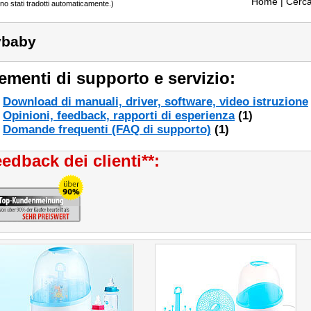
Home
| Cerca
ono stati tradotti automaticamente.)
ybaby
ementi di supporto e servizio:
Download di manuali, driver, software, video istruzione
Opinioni, feedback, rapporti di esperienza
(1)
Domande frequenti (FAQ di supporto)
(1)
edback dei clienti**: