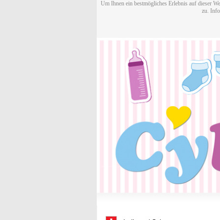
Um Ihnen ein bestmögliches Erlebnis auf dieser We
zu. Inf